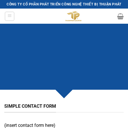
Skip
CÔNG TY CỔ PHẦN PHÁT TRIỂN CÔNG NGHỆ THIẾT BỊ THUẬN PHÁT
to
content
CREATE POWERFUL
FORMS
Create Powerful forms with the integrated
Contact Form 7 Plugin.
SIMPLE CONTACT FORM
(insert contact form here)