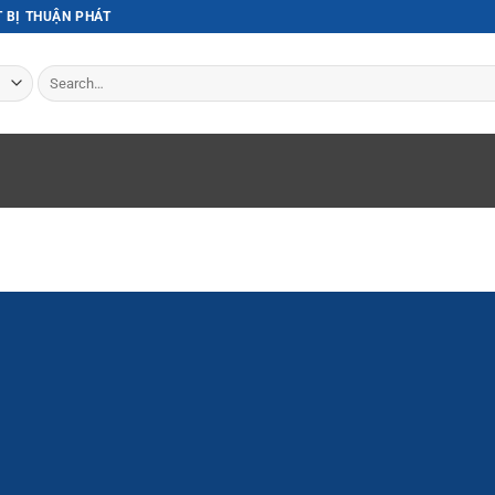
T BỊ THUẬN PHÁT
Search
for: