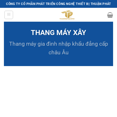
Skip
CÔNG TY CỔ PHẦN PHÁT TRIỂN CÔNG NGHỆ THIẾT BỊ THUẬN PHÁT
to
content
THANG MÁY XÂY
Thang máy gia đình
nhập khẩu đẳng cấp
châu Âu