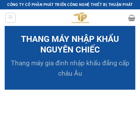
Skip
CÔNG TY CỔ PHẦN PHÁT TRIỂN CÔNG NGHỆ THIẾT BỊ THUẬN PHÁT
to
content
THANG MÁY NHẬP KHẨU
NGUYÊN CHIẾC
Thang máy gia đình
nhập khẩu đẳng cấp
châu Âu