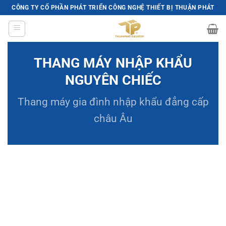
Skip
CÔNG TY CỔ PHẦN PHÁT TRIỂN CÔNG NGHỆ THIẾT BỊ THUẬN PHÁT
to
content
THANG MÁY NHẬP KHẨU
NGUYÊN CHIẾC
Thang máy gia đình
nhập khẩu đẳng cấp
châu Âu