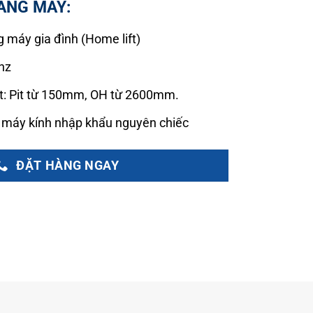
ANG MÁY:
 máy gia đình (Home lift)
anz
t: Pit từ 150mm, OH từ 2600mm.
 máy kính nhập khẩu nguyên chiếc
ĐẶT HÀNG NGAY