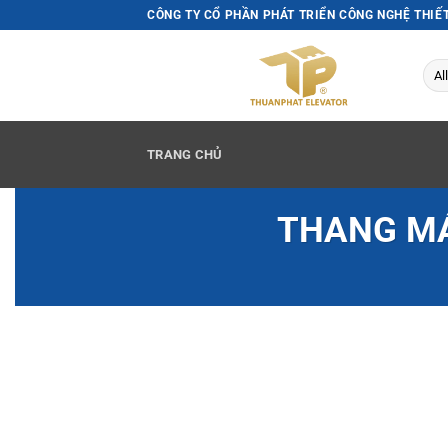
Skip
CÔNG TY CỔ PHẦN PHÁT TRIỂN CÔNG NGHỆ THIẾ
to
content
TRANG CHỦ
THANG MÁ