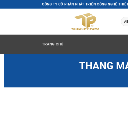
Skip
CÔNG TY CỔ PHẦN PHÁT TRIỂN CÔNG NGHỆ THIẾ
to
content
TRANG CHỦ
THANG MÁ