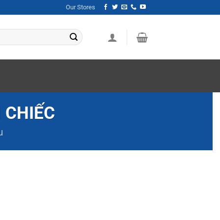
Our Stores
 CHIẾC
u