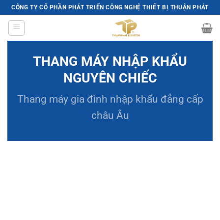
Skip
CÔNG TY CỔ PHẦN PHÁT TRIỂN CÔNG NGHỆ THIẾT BỊ THUẬN PHÁT
to
content
THANG MÁY NHẬP KHẨU
NGUYÊN CHIẾC
Thang máy gia đình
nhập khẩu đẳng cấp
châu Âu