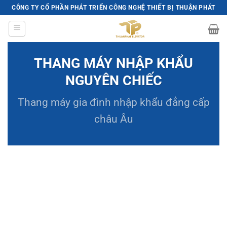
Skip
CÔNG TY CỔ PHẦN PHÁT TRIỂN CÔNG NGHỆ THIẾT BỊ THUẬN PHÁT
to
content
THANG MÁY NHẬP KHẨU
NGUYÊN CHIẾC
Thang máy gia đình
nhập khẩu đẳng cấp
châu Âu