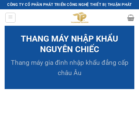
Skip
CÔNG TY CỔ PHẦN PHÁT TRIỂN CÔNG NGHỆ THIẾT BỊ THUẬN PHÁT
to
content
THANG MÁY NHẬP KHẨU
NGUYÊN CHIẾC
Thang máy gia đình
nhập khẩu đẳng cấp
châu Âu