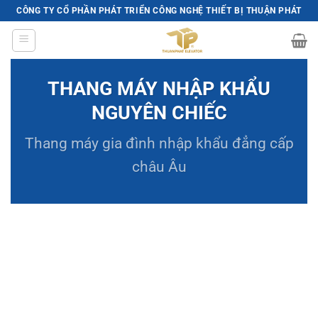
Skip
CÔNG TY CỔ PHẦN PHÁT TRIỂN CÔNG NGHỆ THIẾT BỊ THUẬN PHÁT
to
content
THANG MÁY NHẬP KHẨU
NGUYÊN CHIẾC
Thang máy gia đình
nhập khẩu đẳng cấp
châu Âu