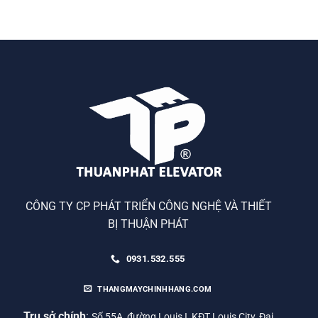
CÔNG TY CP PHÁT TRIỂN CÔNG NGHỆ VÀ THIẾT
BỊ THUẬN PHÁT
0931.532.555
THANGMAYCHINHHANG.COM
Trụ sở chính
:
Số 55A, đường Louis I, KĐT Louis City, Đại