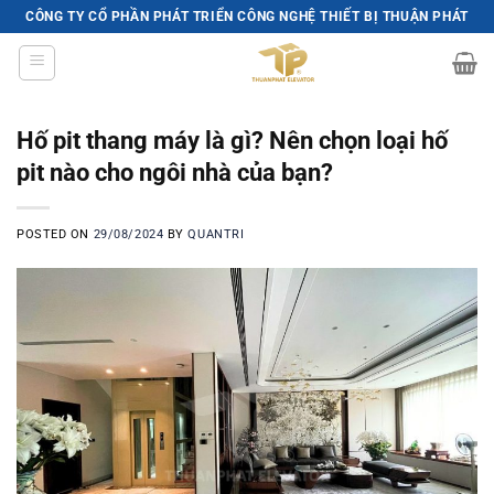
Skip
CÔNG TY CỔ PHẦN PHÁT TRIỂN CÔNG NGHỆ THIẾT BỊ THUẬN PHÁT
to
content
Hố pit thang máy là gì? Nên chọn loại hố
pit nào cho ngôi nhà của bạn?
POSTED ON
29/08/2024
BY
QUANTRI