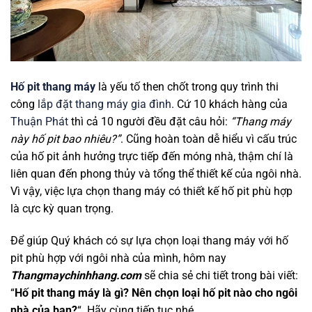
Hố pit thang máy
là yếu tố then chốt trong quy trình thi
công
lắp đặt thang máy gia đình
. Cứ 10 khách hàng của
Thuận Phát
thì cả 10 người đều đặt câu hỏi:
“Thang máy
này hố pit bao nhiêu?”
. Cũng hoàn toàn dễ hiểu vì cấu trúc
của hố pit ảnh hưởng trực tiếp đến móng nhà, thậm chí là
liên quan đến phong thủy và tổng thể thiết kế của ngôi nhà.
Vì vậy, việc lựa chọn thang máy có thiết kế hố pit phù hợp
là cực kỳ quan trọng.
Để giúp Quý khách có sự lựa chọn loại thang máy với hố
pit phù hợp với ngôi nhà của mình, hôm nay
Thangmaychinhhang.com
sẽ chia sẻ chi tiết trong bài viết:
“
Hố pit thang máy là gì? Nên chọn loại hố pit nào cho ngôi
nhà của bạn?
“. Hãy cùng tiếp tục nhé.