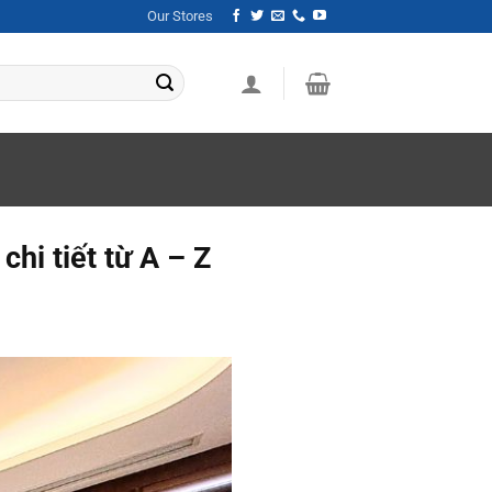
Our Stores
hi tiết từ A – Z