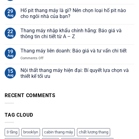
Hố pit thang máy là gì? Nên chọn loại hố pit nào
29
Aug
cho ngôi nhà của bạn?
Thang máy nhập khẩu chính hãng: Báo giá và
22
Aug
thông tin chi tiết từ A – Z
Thang máy liên doanh: Báo giá và tư vấn chi tiết
19
Aug
on
Comments Off
Thang
máy
Nội thất thang máy hiện đại: Bí quyết lựa chọn và
15
liên
Aug
thiết kế tối ưu
doanh:
Báo
giá
RECENT COMMENTS
và
tư
vấn
chi
TAG CLOUD
tiết
3 tầng
brooklyn
cabin thang máy
chất lượng thang