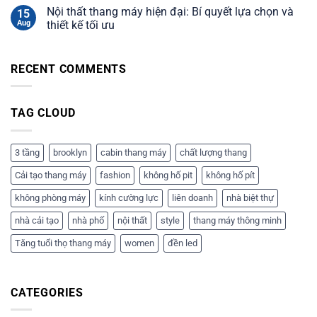
máy
Nội thất thang máy hiện đại: Bí quyết lựa chọn và
15
liên
Aug
thiết kế tối ưu
doanh:
Báo
giá
RECENT COMMENTS
và
tư
vấn
chi
TAG CLOUD
tiết
3 tầng
brooklyn
cabin thang máy
chất lượng thang
Cải tạo thang máy
fashion
không hố pit
không hố pít
không phòng máy
kính cường lực
liên doanh
nhà biệt thự
nhà cải tạo
nhà phố
nội thất
style
thang máy thông minh
Tăng tuổi thọ thang máy
women
đền led
CATEGORIES