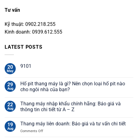
Tư vấn
Kỹ thuật: 0902.218.255
Kinh doanh: 0939.612.555
LATEST POSTS
9101
20
May
Hố pit thang máy là gì? Nên chọn loại hố pit nào
29
Aug
cho ngôi nhà của bạn?
Thang máy nhập khẩu chính hãng: Báo giá và
22
Aug
thông tin chi tiết từ A – Z
Thang máy liên doanh: Báo giá và tư vấn chi tiết
19
Aug
on
Comments Off
Thang