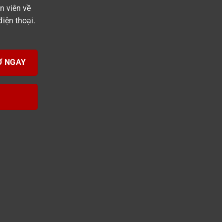
n viên về
iện thoại.
Ợ NGAY