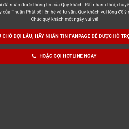
i đã nhận được thông tin của Quý khách. Rất nhanh thôi, chuyê
y của
Thuận Phát
sẽ
liên hệ
và tư vấn. Quý khách vui lòng để ý đ
Chúc quý khách một ngày vui vẻ!
 CHỜ ĐỢI LÂU, HÃY NHẮN TIN FANPAGE ĐỂ ĐƯỢC HỖ TR
HOẶC GỌI HOTLINE NGAY