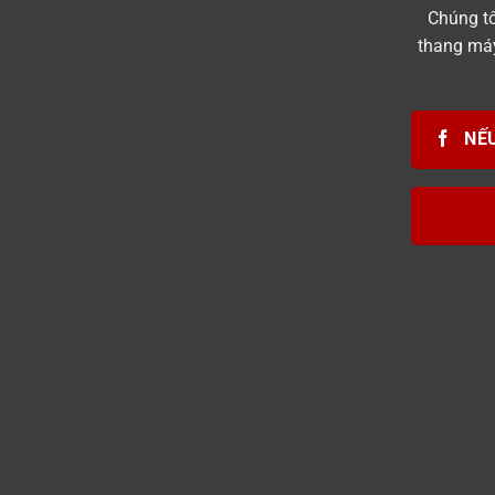
Chúng tô
thang má
NẾU