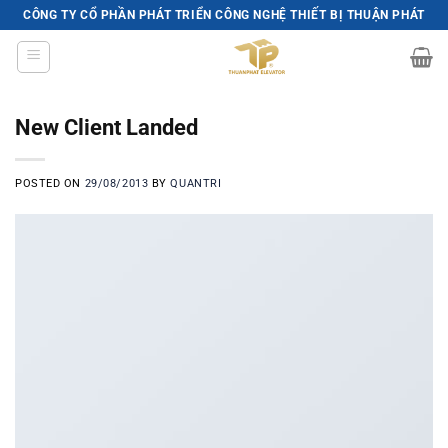
Skip
CÔNG TY CỔ PHẦN PHÁT TRIỂN CÔNG NGHỆ THIẾT BỊ THUẬN PHÁT
to
content
New Client Landed
POSTED ON
29/08/2013
BY
QUANTRI