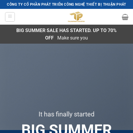
Skip
CÔNG TY CỔ PHẦN PHÁT TRIỂN CÔNG NGHỆ THIẾT BỊ THUẬN PHÁT
to
content
BIG SUMMER SALE HAS STARTED. UP TO 70%
OFF
Make sure you
It has finally started
BIG SUMMER