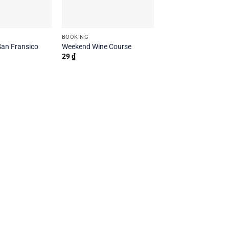
BOOKING
San Fransico
Weekend Wine Course
29
₫