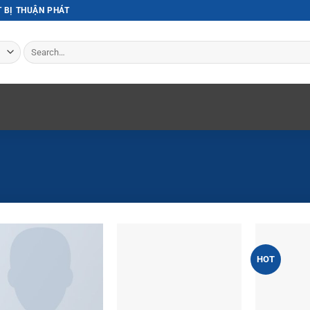
T BỊ THUẬN PHÁT
Search
for:
HOT