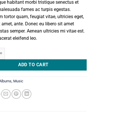
que habitant morbi tristique senectus et
malesuada fames ac turpis egestas.
 tortor quam, feugiat vitae, ultricies eget,
 amet, ante. Donec eu libero sit amet
tas semper. Aenean ultricies mi vitae est.
cerat eleifend leo.
#3 quantity
ADD TO CART
Albums
,
Music