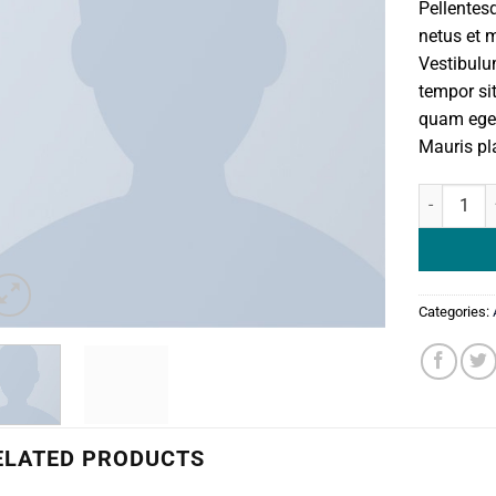
Pellentes
based
on
netus et 
customer
Vestibulum
ratings
tempor sit
quam eges
Mauris pla
Woo Album 
Categories:
ELATED PRODUCTS