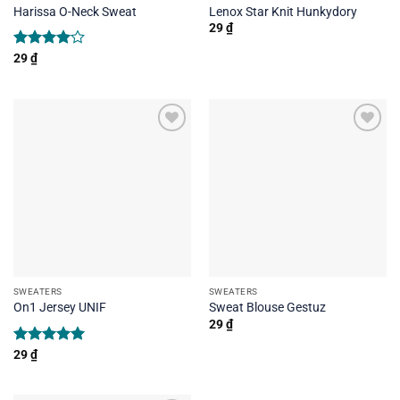
Harissa O-Neck Sweat
Lenox Star Knit Hunkydory
29
₫
Rated
29
₫
4.00
out
of 5
SWEATERS
SWEATERS
On1 Jersey UNIF
Sweat Blouse Gestuz
29
₫
Rated
29
₫
5.00
out of 5