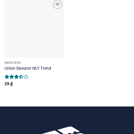
SWEATERS
Union Sweater NLY Trend
Rated
29
₫
3.50
out
of 5