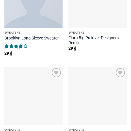
SWEATERS
SWEATERS
Fluro Big Pullover Designers
Brooklyn Long Sleeve Sweater
Remix
29
₫
Rated
29
₫
4.00
out
of 5
SWEATERS
SWEATERS