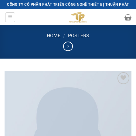
Skip
CÔNG TY CỔ PHẦN PHÁT TRIỂN CÔNG NGHỆ THIẾT BỊ THUẬN PHÁT
to
content
HOME
/
POSTERS