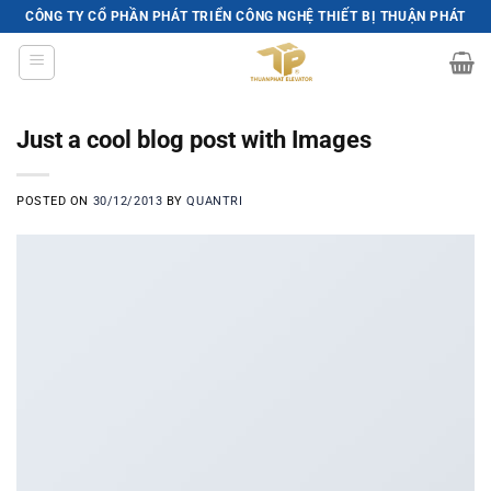
Skip
CÔNG TY CỔ PHẦN PHÁT TRIỂN CÔNG NGHỆ THIẾT BỊ THUẬN PHÁT
to
content
Just a cool blog post with Images
POSTED ON
30/12/2013
BY
QUANTRI