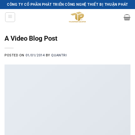
Skip
CÔNG TY CỔ PHẦN PHÁT TRIỂN CÔNG NGHỆ THIẾT BỊ THUẬN PHÁT
to
content
A Video Blog Post
POSTED ON
01/01/2014
BY
QUANTRI