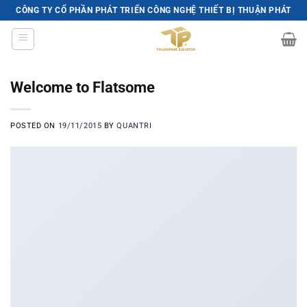
Skip
CÔNG TY CỔ PHẦN PHÁT TRIỂN CÔNG NGHỆ THIẾT BỊ THUẬN PHÁT
to
content
Welcome to Flatsome
POSTED ON
19/11/2015
BY
QUANTRI