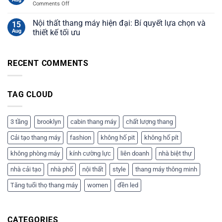
on
Comments Off
Thang
máy
Nội thất thang máy hiện đại: Bí quyết lựa chọn và
15
liên
Aug
thiết kế tối ưu
doanh:
Báo
giá
RECENT COMMENTS
và
tư
vấn
chi
TAG CLOUD
tiết
3 tầng
brooklyn
cabin thang máy
chất lượng thang
Cải tạo thang máy
fashion
không hố pit
không hố pít
không phòng máy
kính cường lực
liên doanh
nhà biệt thự
nhà cải tạo
nhà phố
nội thất
style
thang máy thông minh
Tăng tuổi thọ thang máy
women
đền led
CATEGORIES