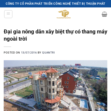
Skip
CÔNG TY CỔ PHẦN PHÁT TRIỂN CÔNG NGHỆ THIẾT BỊ THUẬN PHÁT
to
content
Đại gia nông dân xây biệt thự có thang máy
ngoài trời
POSTED ON
13/07/2016
BY
QUANTRI