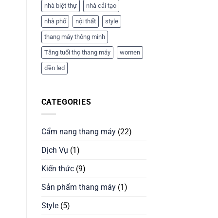
nhà biệt thự
nhà cải tạo
nhà phố
nội thất
style
thang máy thông minh
Tăng tuổi thọ thang máy
women
đền led
CATEGORIES
Cẩm nang thang máy
(22)
Dịch Vụ
(1)
Kiến thức
(9)
Sản phẩm thang máy
(1)
Style
(5)