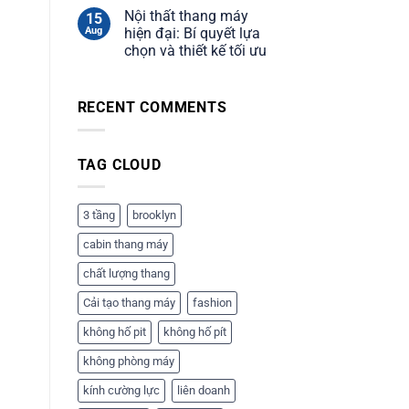
máy
Nội thất thang máy
15
liên
Aug
hiện đại: Bí quyết lựa
doanh:
chọn và thiết kế tối ưu
Báo
giá
và
tư
RECENT COMMENTS
vấn
chi
tiết
TAG CLOUD
3 tầng
brooklyn
cabin thang máy
chất lượng thang
Cải tạo thang máy
fashion
không hố pit
không hố pít
không phòng máy
kính cường lực
liên doanh