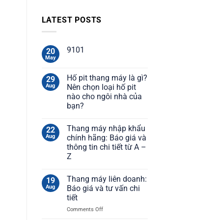
LATEST POSTS
9101
20
May
Hố pit thang máy là gì?
29
Aug
Nên chọn loại hố pit
nào cho ngôi nhà của
bạn?
Thang máy nhập khẩu
22
Aug
chính hãng: Báo giá và
thông tin chi tiết từ A –
Z
Thang máy liên doanh:
19
Aug
Báo giá và tư vấn chi
tiết
on
Comments Off
Thang