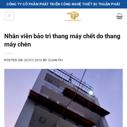
Skip
CÔNG TY CỔ PHẦN PHÁT TRIỂN CÔNG NGHỆ THIẾT BỊ THUẬN PHÁT
to
content
Nhân viên bảo trì thang máy chết do thang
máy chèn
POSTED ON
25/07/2016
BY
QUANTRI