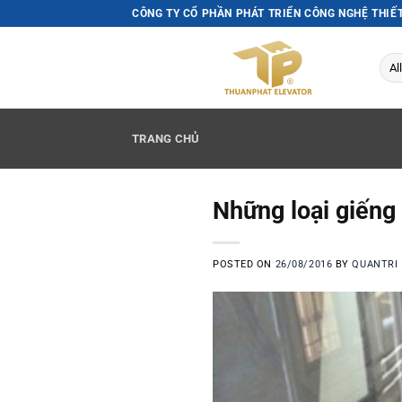
Skip
CÔNG TY CỔ PHẦN PHÁT TRIỂN CÔNG NGHỆ THIẾ
to
content
TRANG CHỦ
Những loại giếng
POSTED ON
26/08/2016
BY
QUANTRI