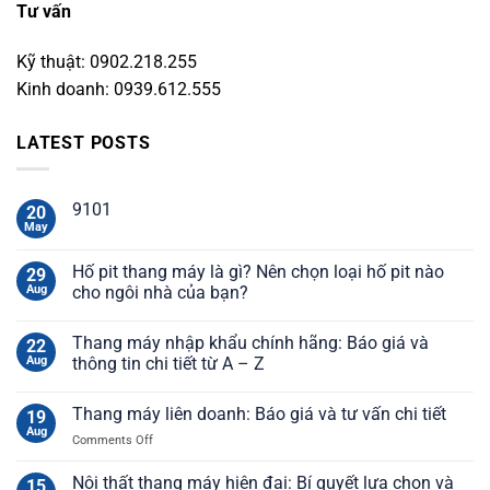
Tư vấn
Kỹ thuật: 0902.218.255
Kinh doanh: 0939.612.555
LATEST POSTS
9101
20
May
Hố pit thang máy là gì? Nên chọn loại hố pit nào
29
Aug
cho ngôi nhà của bạn?
Thang máy nhập khẩu chính hãng: Báo giá và
22
Aug
thông tin chi tiết từ A – Z
Thang máy liên doanh: Báo giá và tư vấn chi tiết
19
Aug
on
Comments Off
Thang
máy
Nội thất thang máy hiện đại: Bí quyết lựa chọn và
15