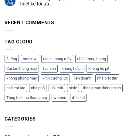
liên
Aug
thiết kế tối ưu
doanh:
Báo
giá
RECENT COMMENTS
và
tư
vấn
chi
TAG CLOUD
tiết
3 tầng
brooklyn
cabin thang máy
chất lượng thang
Cải tạo thang máy
fashion
không hố pit
không hố pít
không phòng máy
kính cường lực
liên doanh
nhà biệt thự
nhà cải tạo
nhà phố
nội thất
style
thang máy thông minh
Tăng tuổi thọ thang máy
women
đền led
CATEGORIES