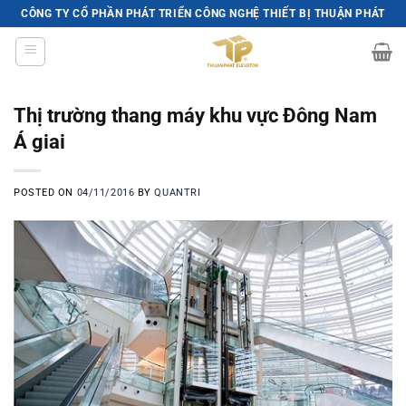
Skip
CÔNG TY CỔ PHẦN PHÁT TRIỂN CÔNG NGHỆ THIẾT BỊ THUẬN PHÁT
to
content
Thị trường thang máy khu vực Đông Nam
Á giai
POSTED ON
04/11/2016
BY
QUANTRI