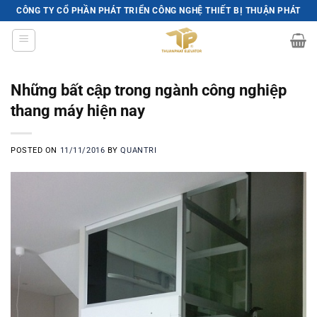
Skip
CÔNG TY CỔ PHẦN PHÁT TRIỂN CÔNG NGHỆ THIẾT BỊ THUẬN PHÁT
to
content
Những bất cập trong ngành công nghiệp
thang máy hiện nay
POSTED ON
11/11/2016
BY
QUANTRI