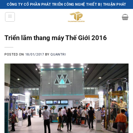
Skip
CÔNG TY CỔ PHẦN PHÁT TRIỂN CÔNG NGHỆ THIẾT BỊ THUẬN PHÁT
to
content
Triển lãm thang máy Thế Giới 2016
POSTED ON
18/01/2017
BY
QUANTRI