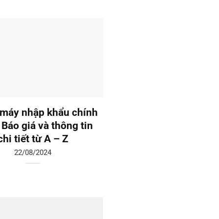
máy nhập khẩu chính
Thang máy liên doanh:
 Báo giá và thông tin
giá và tư vấn chi tiế
chi tiết từ A – Z
19/08/2024
22/08/2024