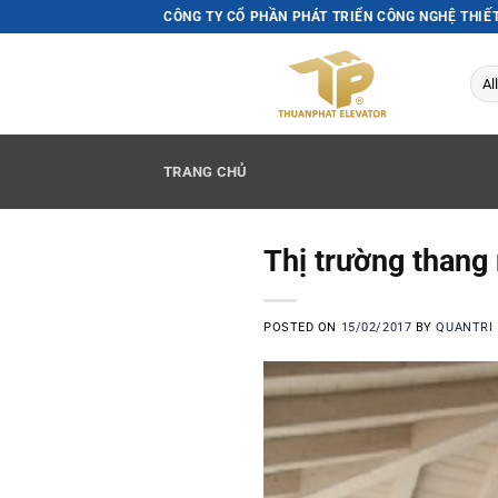
Skip
CÔNG TY CỔ PHẦN PHÁT TRIỂN CÔNG NGHỆ THIẾ
to
content
TRANG CHỦ
Thị trường thang 
POSTED ON
15/02/2017
BY
QUANTRI