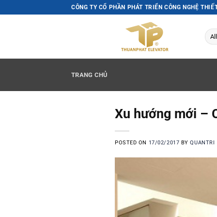
Skip
CÔNG TY CỔ PHẦN PHÁT TRIỂN CÔNG NGHỆ THIẾ
to
content
TRANG CHỦ
Xu hướng mới – 
POSTED ON
17/02/2017
BY
QUANTRI