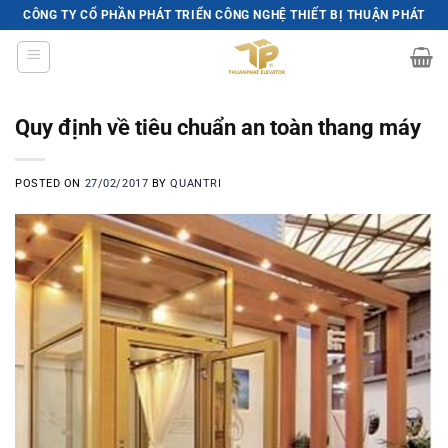
Skip
CÔNG TY CỔ PHẦN PHÁT TRIỂN CÔNG NGHỆ THIẾT BỊ THUẬN PHÁT
to
content
Quy định về tiêu chuẩn an toàn thang máy
POSTED ON
27/02/2017
BY
QUANTRI