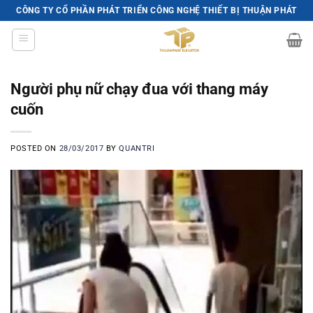
Skip
CÔNG TY CỔ PHẦN PHÁT TRIỂN CÔNG NGHỆ THIẾT BỊ THUẬN PHÁT
to
content
Người phụ nữ chạy đua với thang máy
cuốn
POSTED ON
28/03/2017
BY
QUANTRI