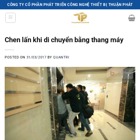
Skip
CÔNG TY CỔ PHẦN PHÁT TRIỂN CÔNG NGHỆ THIẾT BỊ THUẬN PHÁT
to
content
Chen lấn khi di chuyển bằng thang máy
POSTED ON
31/03/2017
BY
QUANTRI