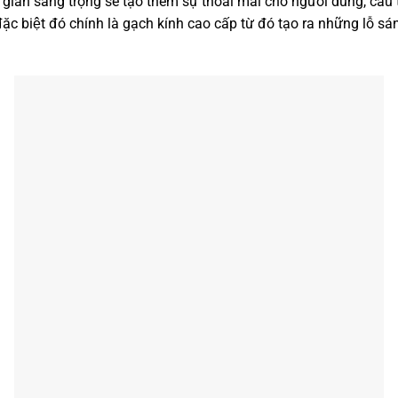
 gian sang trọng sẽ tạo thêm sự thoải mái cho người dùng, cấu 
ặc biệt đó chính là gạch kính cao cấp từ đó tạo ra những lỗ sa