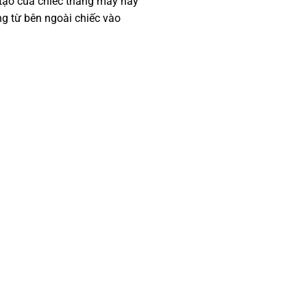
tạo của chiếc thang máy này
́ng từ bên ngoài chiếc vào