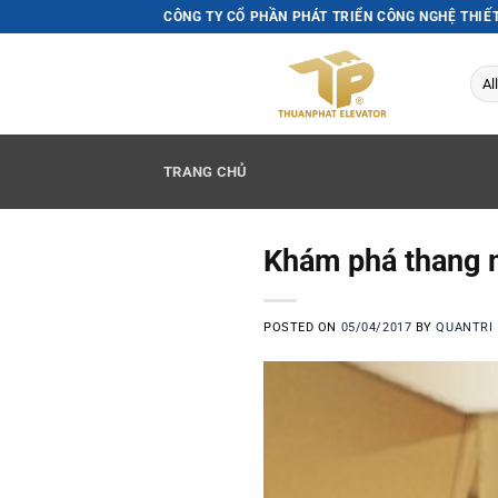
Skip
CÔNG TY CỔ PHẦN PHÁT TRIỂN CÔNG NGHỆ THIẾ
to
content
TRANG CHỦ
Khám phá thang ma
POSTED ON
05/04/2017
BY
QUANTRI