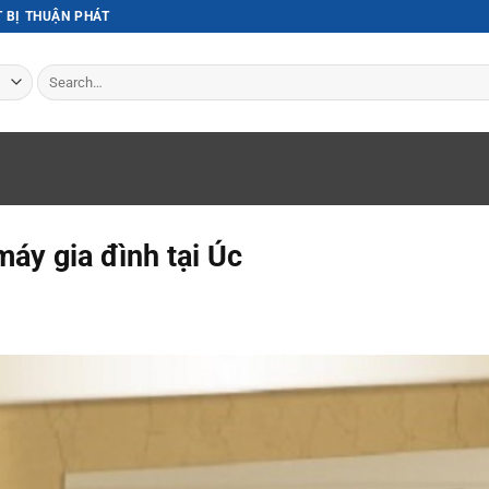
T BỊ THUẬN PHÁT
Search
for:
́y gia đình tại Úc