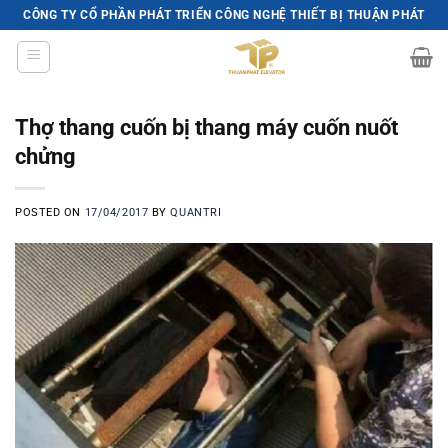
Skip
CÔNG TY CỔ PHẦN PHÁT TRIỂN CÔNG NGHỆ THIẾT BỊ THUẬN PHÁT
to
content
Thợ thang cuốn bị thang máy cuốn nuốt
chửng
POSTED ON
17/04/2017
BY
QUANTRI