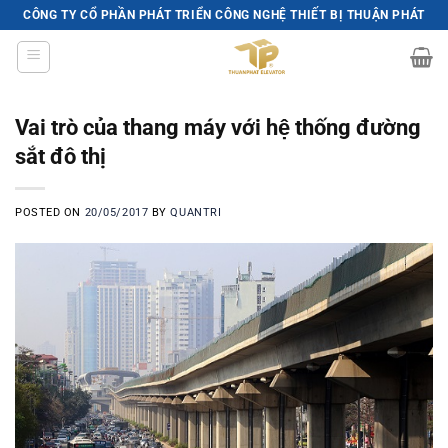
Skip
CÔNG TY CỔ PHẦN PHÁT TRIỂN CÔNG NGHỆ THIẾT BỊ THUẬN PHÁT
to
content
Vai trò của thang máy với hệ thống đường
sắt đô thị
POSTED ON
20/05/2017
BY
QUANTRI