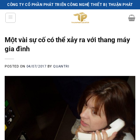
Skip
CÔNG TY CỔ PHẦN PHÁT TRIỂN CÔNG NGHỆ THIẾT BỊ THUẬN PHÁT
to
content
Một vài sự cố có thể xảy ra với thang máy
gia đình
POSTED ON
04/07/2017
BY
QUANTRI