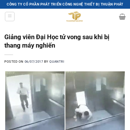
Skip
CÔNG TY CỔ PHẦN PHÁT TRIỂN CÔNG NGHỆ THIẾT BỊ THUẬN PHÁT
to
content
Giảng viên Đại Học tử vong sau khi bị
thang máy nghiến
POSTED ON
06/07/2017
BY
QUANTRI