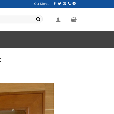
Our Stores
t