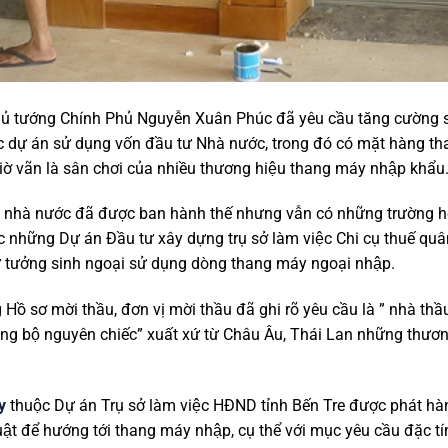
 Thủ tướng Chính Phủ Nguyễn Xuân Phúc đã yêu cầu tăng cường sư
́c dự án sử dụng vốn đầu tư Nhà nước, trong đó có mặt hàng
c giờ vãn là sân chơi của nhiều thương hiệu thang máy nhập khẩu
 nhà nước đã được ban hành thế nhưng vẫn có những trường hợ
́c những Dự án Đầu tư xây dựng trụ sở làm việc Chi cụ thuế qu
ư tưởng sinh ngoại sử dụng dòng thang máy ngoại nhập.
g Hồ sơ mời thầu, đơn vị mời thầu đã ghi rõ yêu cầu là ” nhà th
ồng bộ nguyên chiếc” xuất xứ từ Châu Âu, Thái Lan những thương
y
thuộc Dự án Trụ sở làm việc HĐND tỉnh Bến Tre được phát h
ật để hướng tới thang máy nhập, cụ thể với mục yêu cầu đặc tín