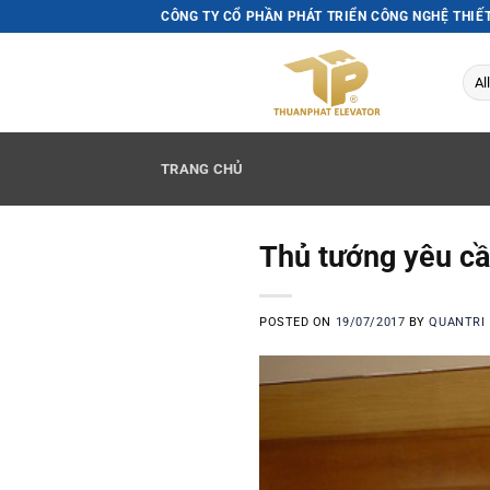
Skip
CÔNG TY CỔ PHẦN PHÁT TRIỂN CÔNG NGHỆ THIẾ
to
content
TRANG CHỦ
Thủ tướng yêu cầ
POSTED ON
19/07/2017
BY
QUANTRI