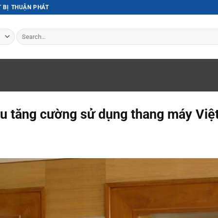
T BỊ THUẬN PHÁT
Search
for:
u tăng cường sử dụng thang máy Việ