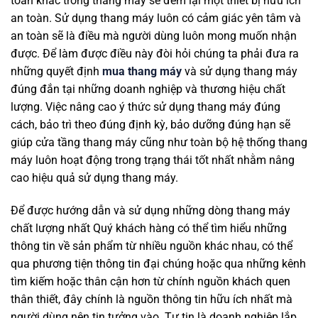
toàn khác trong thang máy sẽ đem lại một thiết bị hữu ích
an toàn. Sử dụng thang máy luôn có cảm giác yên tâm và
an toàn sẽ là điều mà người dùng luôn mong muốn nhận
được. Để làm được điều này đòi hỏi chúng ta phải đưa ra
những quyết định
mua thang máy
và sử dụng thang máy
đúng đắn tại những doanh nghiệp và thương hiệu chất
lượng. Việc nâng cao ý thức sử dụng thang máy đúng
cách, bảo trì theo đúng định kỳ, bảo dưỡng đúng hạn sẽ
giúp cửa tầng thang máy cũng như toàn bộ hệ thống thang
máy luôn hoạt động trong trạng thái tốt nhất nhằm nâng
cao hiệu quả sử dụng thang máy.
Để được hướng dẫn và sử dụng những dòng thang máy
chất lượng nhất Quý khách hàng có thể tìm hiểu những
thông tin về sản phẩm từ nhiều nguồn khác nhau, có thể
qua phương tiện thông tin đại chúng hoặc qua những kênh
tìm kiếm hoặc thân cận hơn từ chính nguồn khách quen
thân thiết, đây chính là nguồn thông tin hữu ích nhất mà
người dùng nên tin tưởng vào. Tự tin là doanh nghiệp lắp