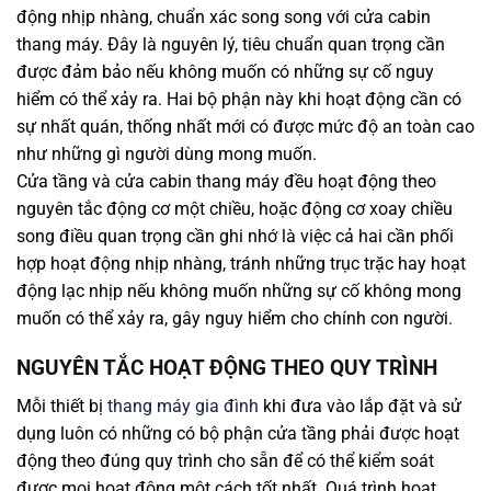
động nhịp nhàng, chuẩn xác song song với cửa cabin
thang máy. Đây là nguyên lý, tiêu chuẩn quan trọng cần
được đảm bảo nếu không muốn có những sự cố nguy
hiểm có thể xảy ra. Hai bộ phận này khi hoạt động cần có
sự nhất quán, thống nhất mới có được mức độ an toàn cao
như những gì người dùng mong muốn.
Cửa tầng và cửa cabin thang máy đều hoạt động theo
nguyên tắc động cơ một chiều, hoặc động cơ xoay chiều
song điều quan trọng cần ghi nhớ là việc cả hai cần phối
hợp hoạt động nhịp nhàng, tránh những trục trặc hay hoạt
động lạc nhịp nếu không muốn những sự cố không mong
muốn có thể xảy ra, gây nguy hiểm cho chính con người.
NGUYÊN TẮC HOẠT ĐỘNG THEO QUY TRÌNH
Mỗi thiết bị
thang máy gia đình
khi đưa vào lắp đặt và sử
dụng luôn có những có bộ phận cửa tầng phải được hoạt
động theo đúng quy trình cho sẵn để có thể kiểm soát
được mọi hoạt động một cách tốt nhất. Quá trình hoạt