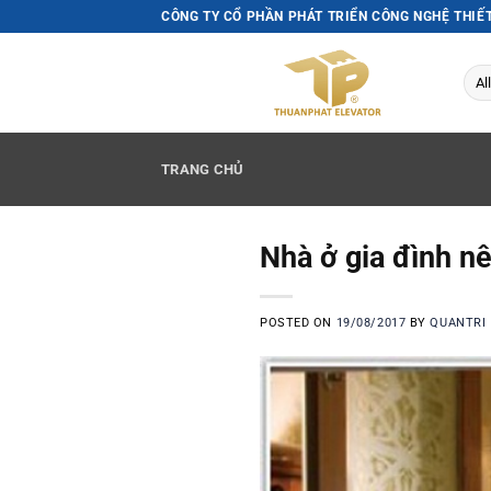
Skip
CÔNG TY CỔ PHẦN PHÁT TRIỂN CÔNG NGHỆ THIẾ
to
content
TRANG CHỦ
Nhà ở gia đình n
POSTED ON
19/08/2017
BY
QUANTRI