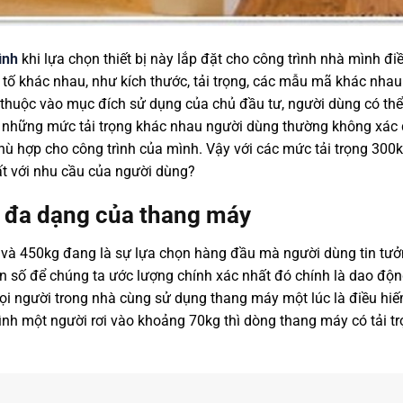
ình
khi lựa chọn thiết bị này lắp đặt cho công trình nhà mình đi
tố khác nhau, như kích thước, tải trọng, các mẫu mã khác nhau
 thuộc vào mục đích sử dụng của chủ đầu tư, người dùng có th
i những mức tải trọng khác nhau người dùng thường không xác
 hợp cho công trình của mình. Vậy với các mức tải trọng 300k
ất với nhu cầu của người dùng?
g đa dạng của thang máy
 và 450kg đang là sự lựa chọn hàng đầu mà người dùng tin tưở
on số để chúng ta ước lượng chính xác nhất đó chính là dao độn
ọi người trong nhà cùng sử dụng thang máy một lúc là điều hiếm
bình một người rơi vào khoảng 70kg thì dòng thang máy có tải t