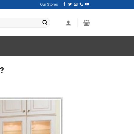
Our Stores
u?