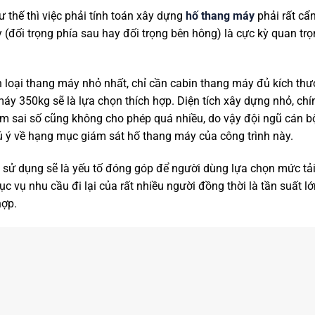
 thế thì việc phải tính toán xây dựng
hố thang máy
phải rất cẩn
 (đối trọng phía sau hay đối trọng bên hông) là cực kỳ quan tr
n loại thang máy nhỏ nhất, chỉ cần cabin thang máy đủ kích th
máy 350kg sẽ là lựa chọn thích hợp. Diện tích xây dựng nhỏ, chín
m sai số cũng không cho phép quá nhiều, do vậy đội ngũ cán b
ú ý về hạng mục giám sát hố thang máy của công trình này.
 sử dụng sẽ là yếu tố đóng góp để người dùng lựa chọn mức tả
c vụ nhu cầu đi lại của rất nhiều người đồng thời là tần suất lớ
hợp.