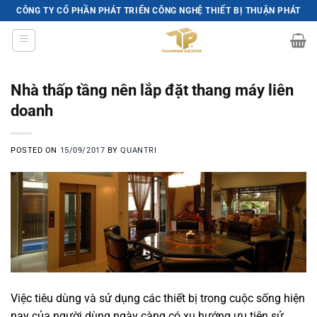
Skip
CÔNG TY CỔ PHẦN PHÁT TRIỂN CÔNG NGHỆ THIẾT BỊ THUẬN PHÁT
to
content
Nhà thấp tầng nên lắp đặt thang máy liên
doanh
POSTED ON
15/09/2017
BY
QUANTRI
Việc tiêu dùng và sử dụng các thiết bị trong cuộc sống hiện
nay của người dùng ngày càng có xu hướng ưu tiên sử